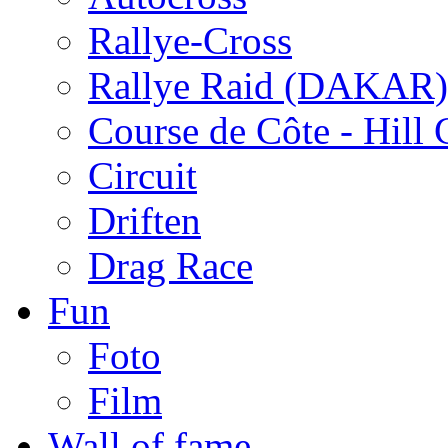
Rallye-Cross
Rallye Raid (DAKAR)
Course de Côte - Hill
Circuit
Driften
Drag Race
Fun
Foto
Film
Wall of fame