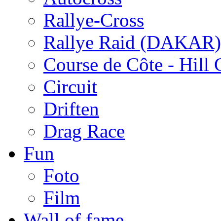
Rallye-Cross
Rallye Raid (DAKAR)
Course de Côte - Hill
Circuit
Driften
Drag Race
Fun
Foto
Film
Wall of fame