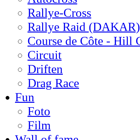
Rallye-Cross
Rallye Raid (DAKAR)
Course de Côte - Hill
Circuit
Driften
Drag Race
Fun
Foto
Film
Wall of fame