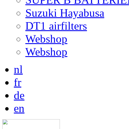
Suzuki Hayabusa
DT1 airfilters
Webshop
Webshop
nl
fr
de
en