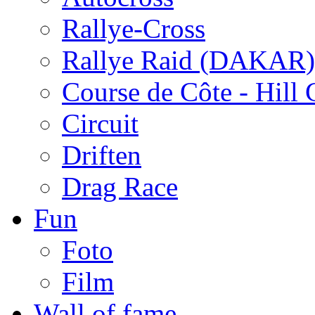
Rallye-Cross
Rallye Raid (DAKAR)
Course de Côte - Hill
Circuit
Driften
Drag Race
Fun
Foto
Film
Wall of fame