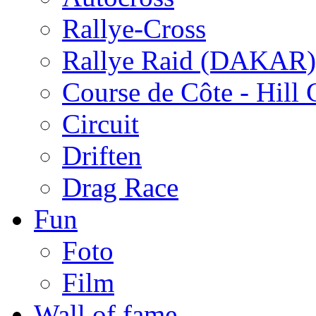
Rallye-Cross
Rallye Raid (DAKAR)
Course de Côte - Hill
Circuit
Driften
Drag Race
Fun
Foto
Film
Wall of fame