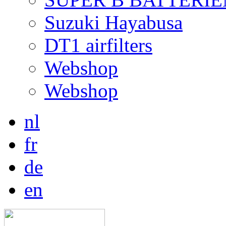
Suzuki Hayabusa
DT1 airfilters
Webshop
Webshop
nl
fr
de
en