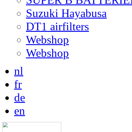
Suzuki Hayabusa
DT1 airfilters
Webshop
Webshop
nl
fr
de
en