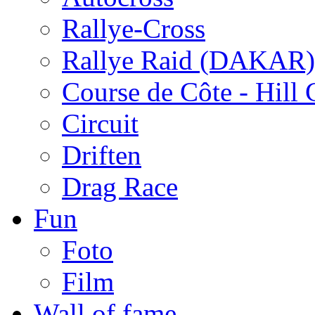
Rallye-Cross
Rallye Raid (DAKAR)
Course de Côte - Hill
Circuit
Driften
Drag Race
Fun
Foto
Film
Wall of fame