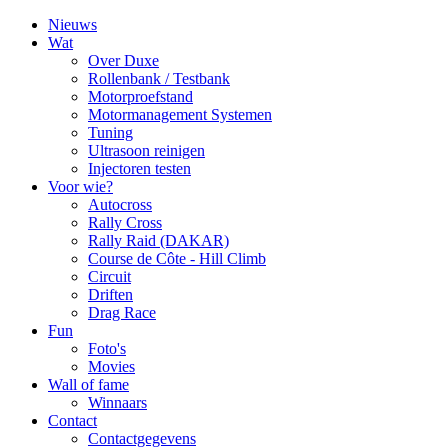
Nieuws
Wat
Over Duxe
Rollenbank / Testbank
Motorproefstand
Motormanagement Systemen
Tuning
Ultrasoon reinigen
Injectoren testen
Voor wie?
Autocross
Rally Cross
Rally Raid (DAKAR)
Course de Côte - Hill Climb
Circuit
Driften
Drag Race
Fun
Foto's
Movies
Wall of fame
Winnaars
Contact
Contactgegevens