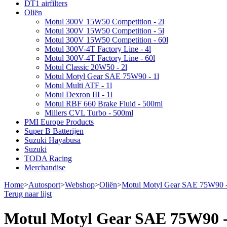
DT1 airfilters
Oliën
Motul 300V 15W50 Competition - 2l
Motul 300V 15W50 Competition - 5l
Motul 300V 15W50 Competition - 60l
Motul 300V-4T Factory Line - 4l
Motul 300V-4T Factory Line - 60l
Motul Classic 20W50 - 2l
Motul Motyl Gear SAE 75W90 - 1l
Motul Multi ATF - 1l
Motul Dexron III - 1l
Motul RBF 660 Brake Fluid - 500ml
Millers CVL Turbo - 500ml
PMI Europe Products
Super B Batterijen
Suzuki Hayabusa
Suzuki
TODA Racing
Merchandise
Home
>
Autosport
>
Webshop
>
Oliën
>
Motul Motyl Gear SAE 75W90 -
Terug naar lijst
Motul Motyl Gear SAE 75W90 -