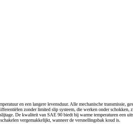
peratuur en een langere levensduur. Alle mechanische transmissie, ges
differentiëlen zonder limited slip systeem, die werken onder schokken, 
lijtage. De kwaliteit van SAE 90 biedt bij warme temperaturen een uit
t schakelen vergemakkelijkt, wanneer de versnellingsbak koud is.