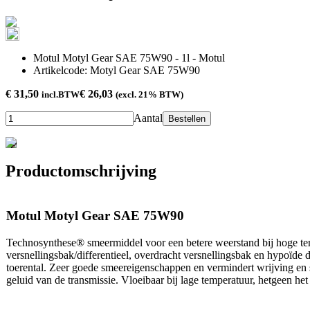
Motul Motyl Gear SAE 75W90 - 1l - Motul
Artikelcode: Motyl Gear SAE 75W90
€ 31,50
€ 26,03
incl.BTW
(excl. 21% BTW)
Aantal
Bestellen
Productomschrijving
Motul Motyl Gear SAE 75W90
Technosynthese® smeermiddel voor een betere weerstand bij hoge tem
versnellingsbak/differentieel, overdracht versnellingsbak en hypoïde 
toerental. Zeer goede smeereigenschappen en vermindert wrijving en s
geluid van de transmissie. Vloeibaar bij lage temperatuur, hetgeen he