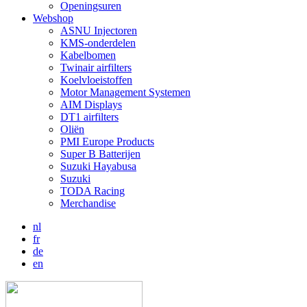
Openingsuren
Webshop
ASNU Injectoren
KMS-onderdelen
Kabelbomen
Twinair airfilters
Koelvloeistoffen
Motor Management Systemen
AIM Displays
DT1 airfilters
Oliën
PMI Europe Products
Super B Batterijen
Suzuki Hayabusa
Suzuki
TODA Racing
Merchandise
nl
fr
de
en