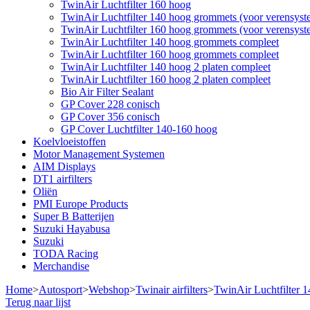
TwinAir Luchtfilter 160 hoog
TwinAir Luchtfilter 140 hoog grommets (voor verensyst
TwinAir Luchtfilter 160 hoog grommets (voor verensyst
TwinAir Luchtfilter 140 hoog grommets compleet
TwinAir Luchtfilter 160 hoog grommets compleet
TwinAir Luchtfilter 140 hoog 2 platen compleet
TwinAir Luchtfilter 160 hoog 2 platen compleet
Bio Air Filter Sealant
GP Cover 228 conisch
GP Cover 356 conisch
GP Cover Luchtfilter 140-160 hoog
Koelvloeistoffen
Motor Management Systemen
AIM Displays
DT1 airfilters
Oliën
PMI Europe Products
Super B Batterijen
Suzuki Hayabusa
Suzuki
TODA Racing
Merchandise
Home
>
Autosport
>
Webshop
>
Twinair airfilters
>
TwinAir Luchtfilter 
Terug naar lijst