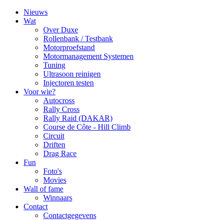
Nieuws
Wat
Over Duxe
Rollenbank / Testbank
Motorproefstand
Motormanagement Systemen
Tuning
Ultrasoon reinigen
Injectoren testen
Voor wie?
Autocross
Rally Cross
Rally Raid (DAKAR)
Course de Côte - Hill Climb
Circuit
Driften
Drag Race
Fun
Foto's
Movies
Wall of fame
Winnaars
Contact
Contactgegevens