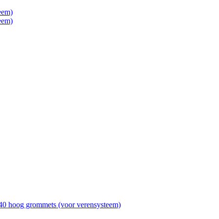
eem)
eem)
140 hoog grommets (voor verensysteem)