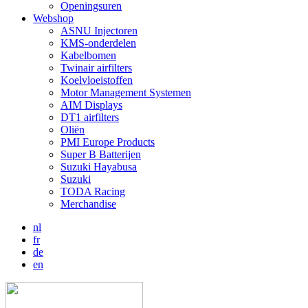
Openingsuren
Webshop
ASNU Injectoren
KMS-onderdelen
Kabelbomen
Twinair airfilters
Koelvloeistoffen
Motor Management Systemen
AIM Displays
DT1 airfilters
Oliën
PMI Europe Products
Super B Batterijen
Suzuki Hayabusa
Suzuki
TODA Racing
Merchandise
nl
fr
de
en